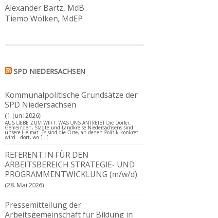
Alexander Bartz, MdB
Tiemo Wölken, MdEP
SPD NIEDERSACHSEN
Kommunalpolitische Grundsätze der
SPD Niedersachsen
1. Juni 2026
AUS LIEBE ZUM WIR I. WAS UNS ANTREIBT Die Dörfer,
Gemeinden, Städte und Landkreise Niedersachsens sind
unsere Heimat. Es sind die Orte, an denen Politik konkret
wird – dort, wo […]
REFERENT:IN FÜR DEN
ARBEITSBEREICH STRATEGIE- UND
PROGRAMMENTWICKLUNG (m/w/d)
28. Mai 2026
Pressemitteilung der
Arbeitsgemeinschaft für Bildung in