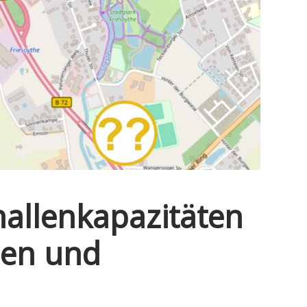
hallenkapazitäten
len und