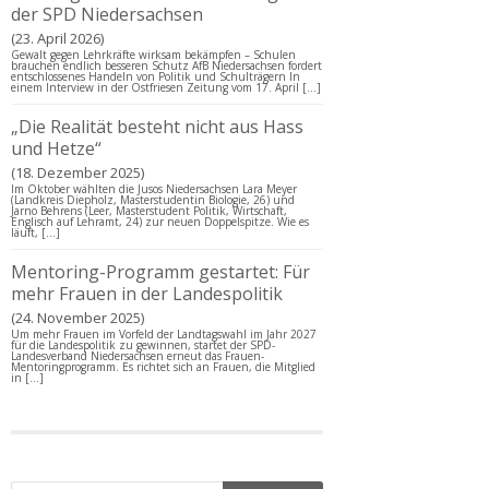
der SPD Niedersachsen
23. April 2026
Gewalt gegen Lehrkräfte wirksam bekämpfen – Schulen
brauchen endlich besseren Schutz AfB Niedersachsen fordert
entschlossenes Handeln von Politik und Schulträgern In
einem Interview in der Ostfriesen Zeitung vom 17. April […]
„Die Realität besteht nicht aus Hass
und Hetze“
18. Dezember 2025
Im Oktober wählten die Jusos Niedersachsen Lara Meyer
(Landkreis Diepholz, Masterstudentin Biologie, 26) und
Jarno Behrens (Leer, Masterstudent Politik, Wirtschaft,
Englisch auf Lehramt, 24) zur neuen Doppelspitze. Wie es
läuft, […]
Mentoring-Programm gestartet: Für
mehr Frauen in der Landespolitik
24. November 2025
Um mehr Frauen im Vorfeld der Landtagswahl im Jahr 2027
für die Landespolitik zu gewinnen, startet der SPD-
Landesverband Niedersachsen erneut das Frauen-
Mentoringprogramm. Es richtet sich an Frauen, die Mitglied
in […]