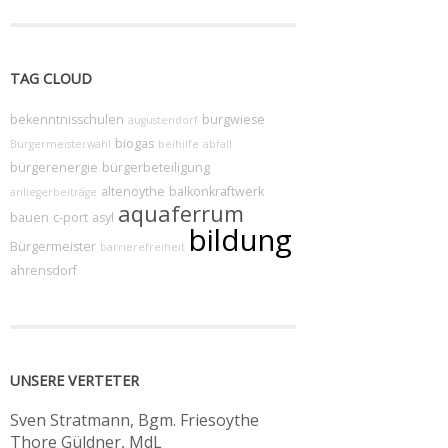
TAG CLOUD
bekenntnisschulen
burgwiese
augustendorf
biogas
Bürgermeisterwahl
beihilfe
abfall
bürgerenergie
bürgerbeteiligung
altenoythe
balkonkraftwerk
anliegerbeiträge
aquaferrum
bauen
c-port
asyl
bildung
Bürgermeister
barrierefreiheit
ahrensdorf
UNSERE VERTETER
Sven Stratmann, Bgm. Friesoythe
Thore Güldner, MdL