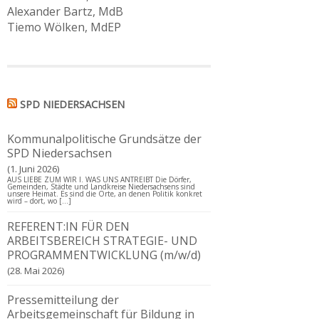
Alexander Bartz, MdB
Tiemo Wölken, MdEP
SPD NIEDERSACHSEN
Kommunalpolitische Grundsätze der
SPD Niedersachsen
1. Juni 2026
AUS LIEBE ZUM WIR I. WAS UNS ANTREIBT Die Dörfer,
Gemeinden, Städte und Landkreise Niedersachsens sind
unsere Heimat. Es sind die Orte, an denen Politik konkret
wird – dort, wo […]
REFERENT:IN FÜR DEN
ARBEITSBEREICH STRATEGIE- UND
PROGRAMMENTWICKLUNG (m/w/d)
28. Mai 2026
Pressemitteilung der
Arbeitsgemeinschaft für Bildung in