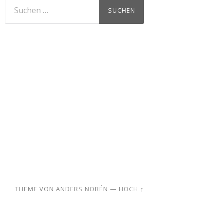
Suchen
nach:
THEME VON
ANDERS NORÉN
—
HOCH ↑