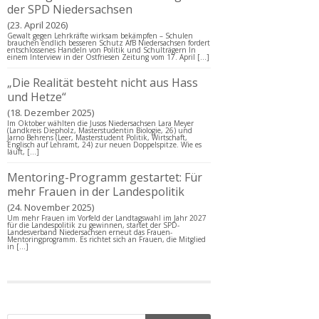
der SPD Niedersachsen
23. April 2026
Gewalt gegen Lehrkräfte wirksam bekämpfen – Schulen
brauchen endlich besseren Schutz AfB Niedersachsen fordert
entschlossenes Handeln von Politik und Schulträgern In
einem Interview in der Ostfriesen Zeitung vom 17. April […]
„Die Realität besteht nicht aus Hass
und Hetze“
18. Dezember 2025
Im Oktober wählten die Jusos Niedersachsen Lara Meyer
(Landkreis Diepholz, Masterstudentin Biologie, 26) und
Jarno Behrens (Leer, Masterstudent Politik, Wirtschaft,
Englisch auf Lehramt, 24) zur neuen Doppelspitze. Wie es
läuft, […]
Mentoring-Programm gestartet: Für
mehr Frauen in der Landespolitik
24. November 2025
Um mehr Frauen im Vorfeld der Landtagswahl im Jahr 2027
für die Landespolitik zu gewinnen, startet der SPD-
Landesverband Niedersachsen erneut das Frauen-
Mentoringprogramm. Es richtet sich an Frauen, die Mitglied
in […]