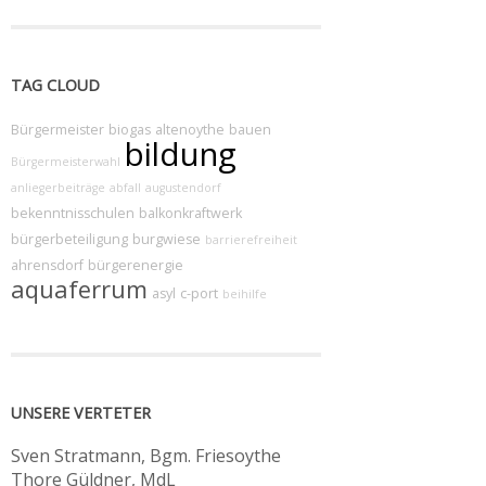
TAG CLOUD
Bürgermeister
biogas
altenoythe
bauen
bildung
Bürgermeisterwahl
anliegerbeiträge
abfall
augustendorf
bekenntnisschulen
balkonkraftwerk
bürgerbeteiligung
burgwiese
barrierefreiheit
ahrensdorf
bürgerenergie
aquaferrum
asyl
c-port
beihilfe
UNSERE VERTETER
Sven Stratmann, Bgm. Friesoythe
Thore Güldner, MdL